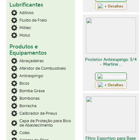
Lubrificantes
+ Detalhes
Aditivos
Fluído de Freio
Militec
Motul
Produtos e
Equipamentos
Protetor Antirespingo 3/4
Abraçadeiras
- Martine...
Aferidor de Combustíveis
Antirespingo
Or�amento
Bicos
+ Detalhes
Bomba Graxa
Bombonas
Borracha
Calibrador de Pneus
Capa de Proteção para Bico
de Abastecimento
Colas
Filtro Esportivo para Base