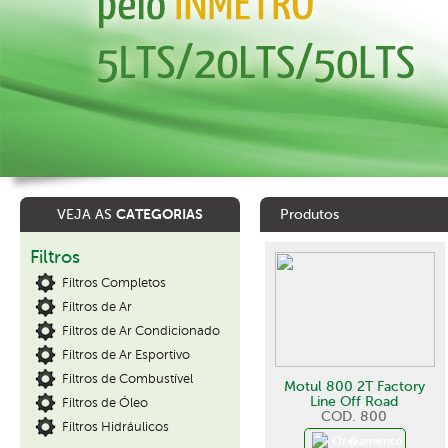
CATEGORIAS
VEJA AS
Produtos
Filtros
Filtros Completos
Filtros de Ar
Filtros de Ar Condicionado
Filtros de Ar Esportivo
Filtros de Combustível
Motul 800 2T Factory
Line Off Road
Filtros de Óleo
COD. 800
Filtros Hidráulicos
Or�amento