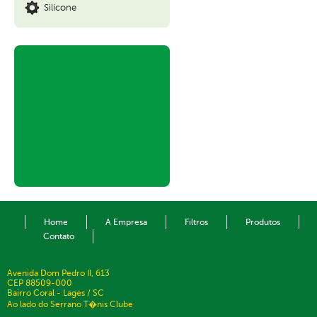
Silicone
Home
A Empresa
Filtros
Produtos
Contato
Avenida Dom Pedro II, 613
CEP 88509-000
Bairro Coral - Lages / SC
Ao lado do Serrano T�nis Clube