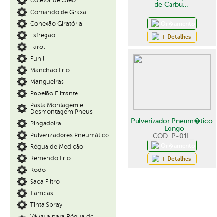
Coletor de Óleo
de Carbu...
Comando de Graxa
Conexão Giratória
Or�amento
Esfregão
+ Detalhes
Farol
Funil
Manchão Frio
Mangueiras
Papelão Filtrante
Pasta Montagem e
Desmontagem Pneus
Pulverizador Pneum�tico
Pingadeira
- Longo
Pulverizadores Pneumático
COD. P-01L
Or�amento
Régua de Medição
Remendo Frio
+ Detalhes
Rodo
Saca Filtro
Tampas
Tinta Spray
Válvula para Régua de